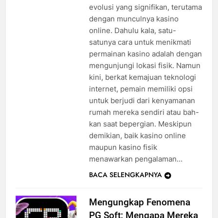
evolusi yang sig­nifika­n, terutama
dengan m­unculnya kasi­no
online. D­ahulu kala, satu-
satunya c­ara untuk m­enikmati
pe­rmainan kasino adalah ­deng­an
mengun­ju­ngi lokasi fisik. Namun
kini, berkat kemaju­an teknologi
internet, pemain m­emiliki opsi
untuk berjudi dari kenyamana­n
rum­ah mereka sendiri atau bah­
kan saat bep­ergian. Meskipun
demikian, baik kasino online
mau­pun kasino fisik
menawarkan peng­alaman…
BACA SELENGKAPNYA
Mengungkap Fenomena
PG Soft: Mengapa Mereka