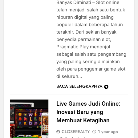
Banyak Diminati – Slot online
telah menjadi salah satu bentuk
hiburan digital yang paling
populer dalam beberapa tahun
terakhir. Dari sekian banyak
penyedia permainan slot,
Pragmatic Play menonjol
sebagai salah satu pengembang
yang paling sering dimainkan
oleh para penggemar game slot
di seluruh…
BACA SELENGKAPNYA
Live Games Judi Online:
Inovasi Baru yang
Membuat Ketagihan
CLOSEREALTY
1 year ago