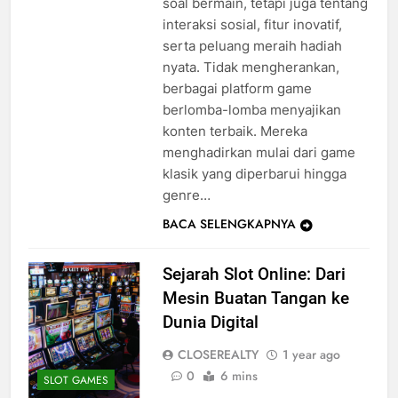
soal bermain, tetapi juga tentang
interaksi sosial, fitur inovatif,
serta peluang meraih hadiah
nyata. Tidak mengherankan,
berbagai platform game
berlomba-lomba menyajikan
konten terbaik. Mereka
menghadirkan mulai dari game
klasik yang diperbarui hingga
genre…
BACA SELENGKAPNYA
Sejarah Slot Online: Dari
Mesin Buatan Tangan ke
Dunia Digital
CLOSEREALTY
1 year ago
0
6 mins
SLOT GAMES