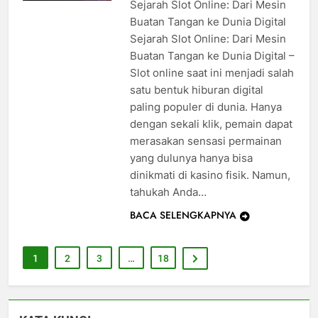
Sejarah Slot Online: Dari Mesin
Buatan Tangan ke Dunia Digital
Sejarah Slot Online: Dari Mesin
Buatan Tangan ke Dunia Digital –
Slot online saat ini menjadi salah
satu bentuk hiburan digital
paling populer di dunia. Hanya
dengan sekali klik, pemain dapat
merasakan sensasi permainan
yang dulunya hanya bisa
dinikmati di kasino fisik. Namun,
tahukah Anda…
BACA SELENGKAPNYA
1
2
3
…
18