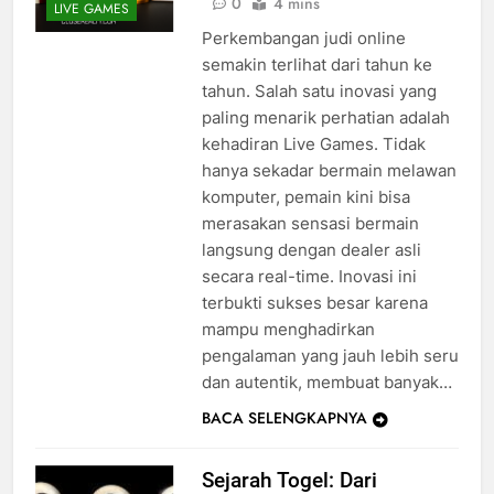
0
4 mins
LIVE GAMES
Perkembangan judi online
semakin terlihat dari tahun ke
tahun. Salah satu inovasi yang
paling menarik perhatian adalah
kehadiran Live Games. Tidak
hanya sekadar bermain melawan
komputer, pemain kini bisa
merasakan sensasi bermain
langsung dengan dealer asli
secara real-time. Inovasi ini
terbukti sukses besar karena
mampu menghadirkan
pengalaman yang jauh lebih seru
dan autentik, membuat banyak…
BACA SELENGKAPNYA
Sejarah Togel: Dari