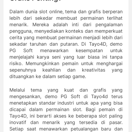
Dalam dunia slot online, tema dan grafis berperan
lebih dari sekedar membuat permainan terlihat
menarik. Mereka adalah inti dari pengalaman
pengguna, menyediakan konteks dan memperkuat
cerita yang membuat permainan menjadi lebih dari
sekadar taruhan dan putaran. Di Tayo4D, demo
PG Soft menawarkan kesempatan untuk
menjelajahi karya seni yang luar biasa ini tanpa
risiko. Memungkinkan pemain untuk menghargai
sepenuhnya keahlian dan kreativitas yang
dituangkan ke dalam setiap game.
Melalui tema yang kuat dan grafis yang
mengesankan, demo PG Soft di Tayo4d terus
menetapkan standar industri untuk apa yang bisa
dicapai dalam permainan slot. Bagi pemain di
Tayo4D, ini berarti akses ke beberapa slot paling
inovatif dan menarik yang tersedia di pasar.
Setiap saat menawarkan petualangan baru dan