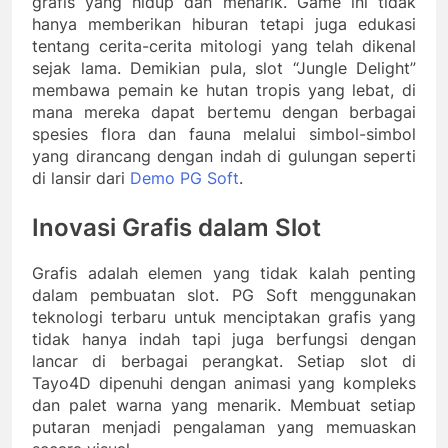
grafis yang hidup dan menarik. Game ini tidak
hanya memberikan hiburan tetapi juga edukasi
tentang cerita-cerita mitologi yang telah dikenal
sejak lama. Demikian pula, slot “Jungle Delight”
membawa pemain ke hutan tropis yang lebat, di
mana mereka dapat bertemu dengan berbagai
spesies flora dan fauna melalui simbol-simbol
yang dirancang dengan indah di gulungan seperti
di lansir dari
Demo PG Soft
.
Inovasi Grafis dalam Slot
Grafis adalah elemen yang tidak kalah penting
dalam pembuatan slot. PG Soft menggunakan
teknologi terbaru untuk menciptakan grafis yang
tidak hanya indah tapi juga berfungsi dengan
lancar di berbagai perangkat. Setiap slot di
Tayo4D dipenuhi dengan animasi yang kompleks
dan palet warna yang menarik. Membuat setiap
putaran menjadi pengalaman yang memuaskan