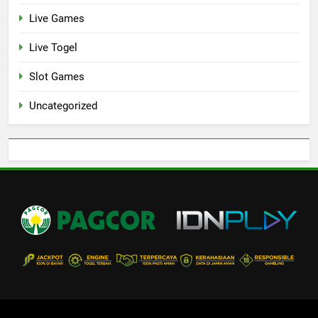
Live Games
Live Togel
Slot Games
Uncategorized