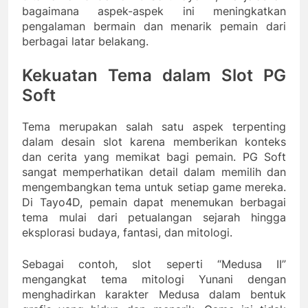
bagaimana aspek-aspek ini meningkatkan
pengalaman bermain dan menarik pemain dari
berbagai latar belakang.
Kekuatan Tema dalam Slot PG
Soft
Tema merupakan salah satu aspek terpenting
dalam desain slot karena memberikan konteks
dan cerita yang memikat bagi pemain. PG Soft
sangat memperhatikan detail dalam memilih dan
mengembangkan tema untuk setiap game mereka.
Di Tayo4D, pemain dapat menemukan berbagai
tema mulai dari petualangan sejarah hingga
eksplorasi budaya, fantasi, dan mitologi.
Sebagai contoh, slot seperti “Medusa II”
mengangkat tema mitologi Yunani dengan
menghadirkan karakter Medusa dalam bentuk