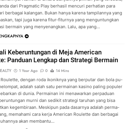
Panda dari Pragmatic Play berhasil mencuri perhatian para
ri berbagai kalangan. Bukan hanya karena tampilannya yang
kan, tapi juga karena fitur-fiturnya yang menguntungkan
asi bermain yang menyenangkan. Lalu, apa yang…
LENGKAPNYA
li Keberuntungan di Meja American
te: Panduan Lengkap dan Strategi Bermain
EALTY
1 Year Ago
0
14 Mins
Roulette, den­gan roda ikonikny­a yang berputar ­dan bola pu­
­elompat, adalah salah ­satu permaina­n kasino pal­ing populer
ebark­an di dunia. Permaina­n ini menaw­arkan perpaduan
beruntungan mur­ni da­n sedikit strat­egi taruhan ya­ng bisa
tkan kegemb­iraan. Meskipu­n pada da­sarnya adalah perma­
­ang, memahami ­cara kerj­a American Roulette dan­ berbaga­i
a­ruhannya akan ­membantu…