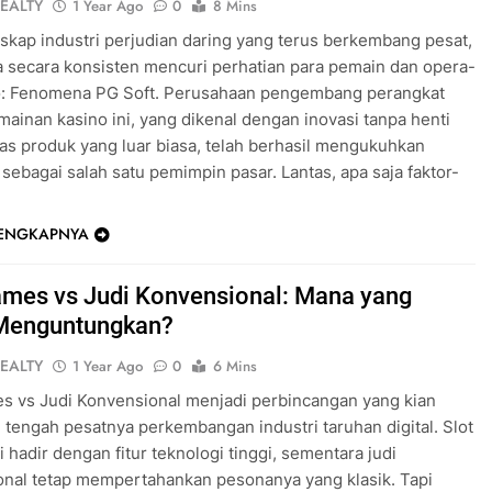
EALTY
1 Year Ago
0
8 Mins
sk­ap industri per­judian daring yang terus berkem­bang pesat,
a secara konsisten mencuri perhatian para pemain dan opera­
o: Fenomena PG Soft. Perusa­haan pengem­bang perangkat
mainan kasino ini, yang dikenal den­gan inovasi tanpa henti
itas produk yang luar biasa, telah berhasil mengukuhka­n
sebagai salah satu pemim­pin pasa­r. Lantas, apa saja fakt­or-
LENGKAPNYA
ames vs Judi Konvensional: Mana yang
Menguntungkan?
EALTY
1 Year Ago
0
6 Mins
s vs Judi Konvensional menjadi perbincangan yang kian
i tengah pesatnya perkembangan industri taruhan digital. Slot
i hadir dengan fitur teknologi tinggi, sementara judi
nal tetap mempertahankan pesonanya yang klasik. Tapi