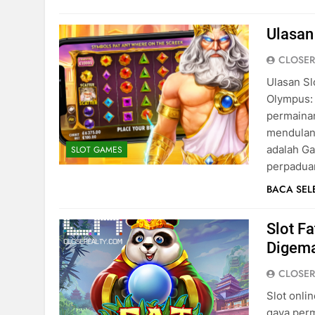
Ulasan
CLOSER
Ulasan Sl
Olympus: 
permainan
mendulan
adalah Ga
SLOT GAMES
perpadua
BACA SE
Slot F
Digema
CLOSER
Slot onlin
gaya perm