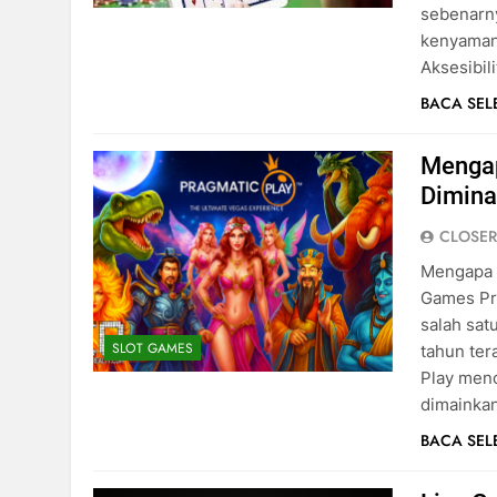
sebenarny
kenyaman
Aksesibil
BACA SE
Mengap
Dimina
CLOSER
Mengapa 
Games Pra
salah sat
SLOT GAMES
tahun ter
Play meno
dimainkan
BACA SE