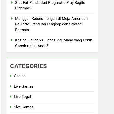
Slot Fat Panda dari Pragmatic Play Begitu
Digemari?
Menggali Keberuntungan di Meja American
Roulette: Panduan Lengkap dan Strategi
Bermain
Kasino Online vs. Langsung: Mana yang Lebih
Cocok untuk Anda?
CATEGORIES
Casino
Live Games
Live Togel
Slot Games