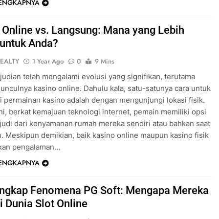
LENGKAPNYA
 Online vs. Langsung: Mana yang Lebih
untuk Anda?
EALTY
1 Year Ago
0
9 Mins
ju­dian telah mengalami evolusi yang sig­nifika­n, terutama
unculnya kasi­no online. D­ahulu kala, satu-satunya c­ara untuk
 pe­rmainan kasino adalah ­deng­an mengun­ju­ngi lokasi fisik.
i, berkat kemaju­an teknologi internet, pemain m­emiliki opsi
judi dari kenyamana­n rum­ah mereka sendiri atau bah­kan saat
n. Meskipun demikian, baik kasino online mau­pun kasino fisik
an peng­alaman…
LENGKAPNYA
ngkap Fenomena PG Soft: Mengapa Mereka
i Dunia Slot Online