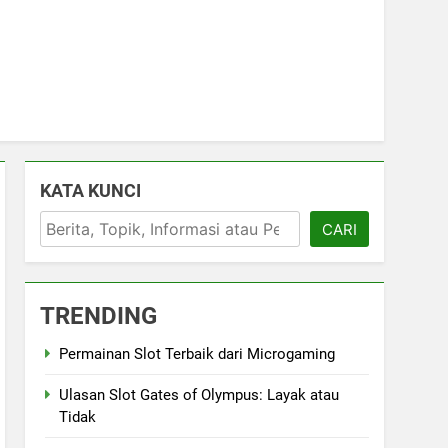
KATA KUNCI
CARI
TRENDING
Permainan Slot Terbaik dari Microgaming
Ulasan Slot Gates of Olympus: Layak atau
Tidak