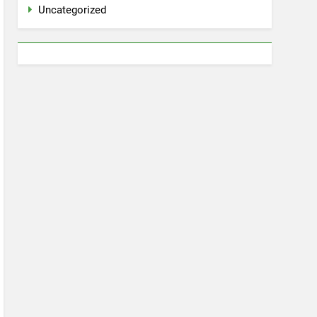
Uncategorized