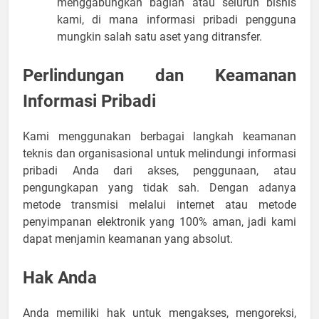
menggabungkan bagian atau seluruh bisnis
kami, di mana informasi pribadi pengguna
mungkin salah satu aset yang ditransfer.
Perlindungan dan Keamanan
Informasi Pribadi
Kami menggunakan berbagai langkah keamanan
teknis dan organisasional untuk melindungi informasi
pribadi Anda dari akses, penggunaan, atau
pengungkapan yang tidak sah. Dengan adanya
metode transmisi melalui internet atau metode
penyimpanan elektronik yang 100% aman, jadi kami
dapat menjamin keamanan yang absolut.
Hak Anda
Anda memiliki hak untuk mengakses, mengoreksi,