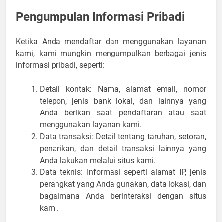
Pengumpulan Informasi Pribadi
Ketika Anda mendaftar dan menggunakan layanan
kami, kami mungkin mengumpulkan berbagai jenis
informasi pribadi, seperti:
Detail kontak: Nama, alamat email, nomor
telepon, jenis bank lokal, dan lainnya yang
Anda berikan saat pendaftaran atau saat
menggunakan layanan kami.
Data transaksi: Detail tentang taruhan, setoran,
penarikan, dan detail transaksi lainnya yang
Anda lakukan melalui situs kami.
Data teknis: Informasi seperti alamat IP, jenis
perangkat yang Anda gunakan, data lokasi, dan
bagaimana Anda berinteraksi dengan situs
kami.