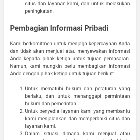
situs dan layanan kami, dan untuk melakukan
peningkatan.
Pembagian Informasi Pribadi
Kami berkomitmen untuk menjaga kepercayaan Anda
dan tidak akan menjual atau menyewakan informasi
Anda kepada pihak ketiga untuk tujuan pemasaran.
Namun, kami mungkin perlu membagikan informasi
Anda dengan pihak ketiga untuk tujuan berikut:
Untuk mematuhi hukum dan peraturan yang
berlaku, dan untuk menanggapi permintaan
hukum dan pemerintah.
Untuk penyedia layanan kami yang membantu
kami menjalankan dan memperbaiki situs dan
layanan kami.
Dalam situasi dimana kami menjual atau