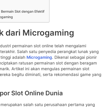
 Bermain Slot dengan Efektif
rogaming
k dari Microgaming
dustri permainan slot online telah mengalami
rakhir. Salah satu penyedia perangkat lunak yang
 tinggi adalah
Microgaming
. Dikenal sebagai pionir
nciptakan ratusan permainan slot dengan beragam
arik. Artikel ini akan mengulas permainan slot
ereka begitu diminati, serta rekomendasi game yang
or Slot Online Dunia
n merupakan salah satu perusahaan pertama yang