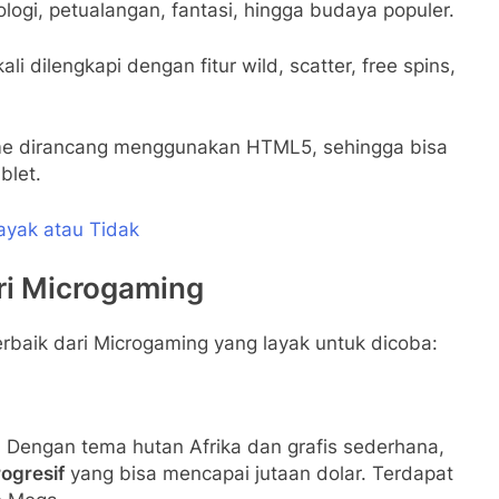
ologi, petualangan, fantasi, hingga budaya populer.
ali dilengkapi dengan fitur wild, scatter, free spins,
e dirancang menggunakan HTML5, sehingga bisa
blet.
ayak atau Tidak
ri Microgaming
erbaik dari Microgaming yang layak untuk dicoba:
. Dengan tema hutan Afrika dan grafis sederhana,
rogresif
yang bisa mencapai jutaan dolar. Terdapat