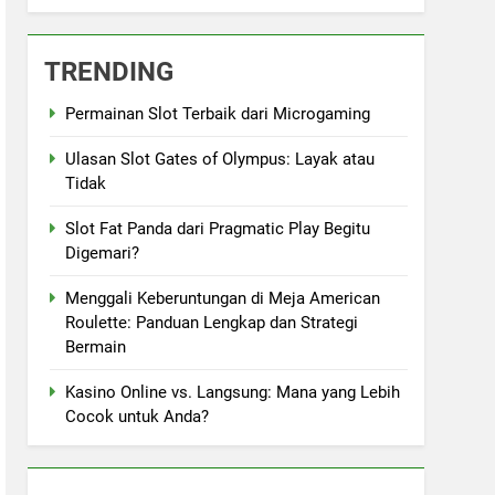
TRENDING
Permainan Slot Terbaik dari Microgaming
Ulasan Slot Gates of Olympus: Layak atau
Tidak
Slot Fat Panda dari Pragmatic Play Begitu
Digemari?
Menggali Keberuntungan di Meja American
Roulette: Panduan Lengkap dan Strategi
Bermain
Kasino Online vs. Langsung: Mana yang Lebih
Cocok untuk Anda?