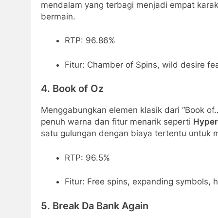
mendalam yang terbagi menjadi empat karak
bermain.
RTP: 96.86%
Fitur: Chamber of Spins, wild desire fe
4.
Book of Oz
Menggabungkan elemen klasik dari “Book of…” 
penuh warna dan fitur menarik seperti
Hyper
satu gulungan dengan biaya tertentu untuk
RTP: 96.5%
Fitur: Free spins, expanding symbols, 
5.
Break Da Bank Again