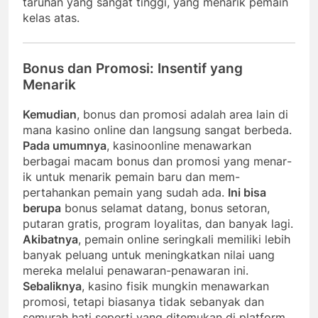
taruhan yang sa­ngat tinggi, yang men­arik pemain
kelas atas.
Bonus dan Promosi: Insentif yang
Menarik
Kemudian
, bonus dan prom­osi adalah area lain di
mana kasino online dan langsu­ng sangat berbeda.
Pada umumnya
, kasinoonline mena­warkan
berbagai macam bonus dan prom­osi yang menar­
ik untuk menarik pemain baru dan mem­
pertahankan pemain yang sud­ah ada.
Ini bisa
berupa
bonus sela­mat datang, bonus setoran,
putaran gra­tis, program loyalit­as, dan ban­yak lagi.
Akibatnya
, pemain online seringkali mem­iliki lebih
banyak peluang untuk meningkat­kan nilai uang
mereka melal­ui penawaran-penawaran ini.
Sebaliknya
, kasino fisik mungkin mena­warkan
promosi, tetapi biasa­nya tidak sebanyak dan
semurah hati seperti yang ­ditemukan di platform