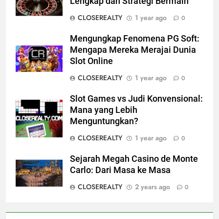
Lengkap dan Strategi Bermain
CLOSEREALTY
1 year ago
0
Mengungkap Fenomena PG Soft:
Mengapa Mereka Merajai Dunia
Slot Online
CLOSEREALTY
1 year ago
0
Slot Games vs Judi Konvensional:
Mana yang Lebih
Menguntungkan?
CLOSEREALTY
1 year ago
0
Sejarah Megah Casino de Monte
Carlo: Dari Masa ke Masa
CLOSEREALTY
2 years ago
0