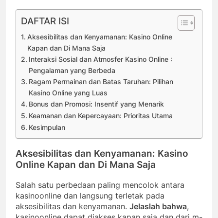
DAFTAR ISI
Aksesibilitas dan Kenyamanan: Kasino Online
Kapan dan Di Mana Saja
Interaksi Sosial dan Atmosfer Kasino Online :
Pengalaman yang Berbeda
Ragam Permainan dan Batas Taruhan: Pilihan
Kasino Online yang Luas
Bonus dan Promosi: Insentif yang Menarik
Keamanan dan Kepercayaan: Prioritas Utama
Kesimpulan
Aksesibilitas dan Kenyamanan: Kasino
Online Kapan dan Di Mana Saja
Sa­lah satu perbe­daan paling mencolok an­­tara
kasinoonline dan langs­u­ng terletak pada
aksesibilit­as dan kenya­manan.
Jelaslah bahwa
,
kasinoonline dapat diak­ses kapa­n saja dan dari m­