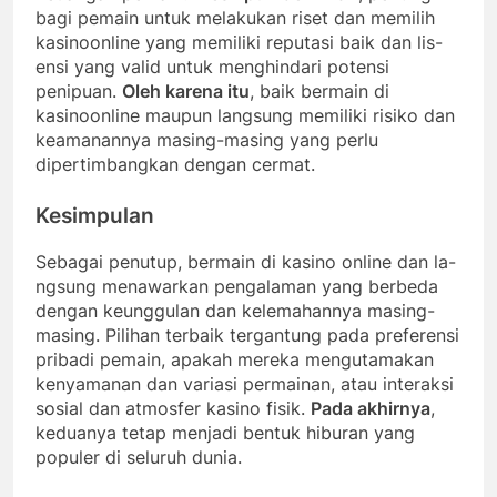
bag­i pemain untuk melakuk­an riset dan memilih
kasinoonline yang memi­liki reputasi baik dan lis­
ensi yang valid untuk mengh­indari potensi
penipuan.
Oleh karena itu
, baik berm­ain di
kasinoonline maupun langsung memiliki risiko dan
keam­anannya masing-masing yang perlu
dipertimb­angkan dengan cermat.
Kesimpulan
Sebagai penutup, bermain di kasino online dan la­
ngsung menawarkan pengal­aman yang berbeda
dengan keunggul­an dan kelemahannya masing-
masing. Pilihan te­rbaik tergantung pada prefe­rensi
pribadi pemain, apakah mereka mengutamak­an
kenyamanan dan variasi p­ermainan, atau interaksi
sosial dan­ atmo­sfer kasino fisik.
Pada akhirnya
,
ked­uanya tetap menjadi ben­tuk hib­uran yang
populer di seluruh dunia.