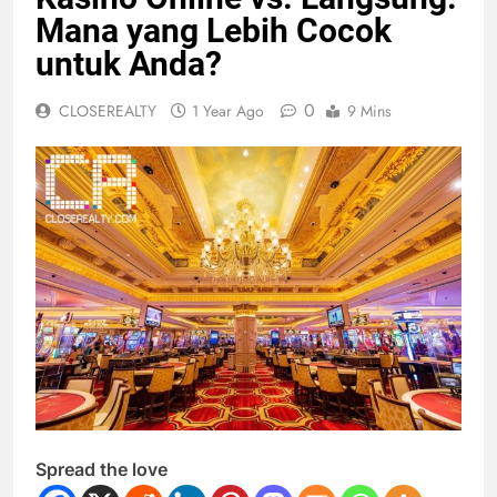
Mana yang Lebih Cocok
untuk Anda?
0
CLOSEREALTY
1 Year Ago
9 Mins
Spread the love