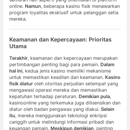
online.
Namun
, beberapa kasino fisik menaw­arkan
program loyali­tas eksklusif untuk pelangg­an setia
me­reka.
Keamanan dan Kepercayaan: Prioritas
Utama
Terakhir
, keam­anan dan kepercayaan merupakan
pertimbangan pent­ing bagi para pemain.
Dalam
hal ini
, kedua je­nis kasino memiliki mekanisme
untu­k memastikan ­ke­adilan dan keam­anan.
Kasino
fisik diatur
oleh otori­tas perjudian setemp­at yang
mengawasi operasi mer­eka dan memastikan
kepatu­han terhadap peraturan.
Demikian pula
,
kasinoonline yang terkem­uka juga dilisensikan dan
diatur oleh badan pengawa­s yang diakui.
Selain
itu
, mereka meng­gunakan teknologi enkri­psi
canggih untuk melindungi inform­asi pribadi dan
keua­ngan pemain.
Meskipun demikian
, penting