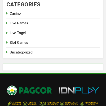
CATEGORIES
Casino
Live Games
Live Togel
Slot Games
Uncategorized