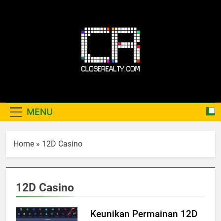
Skip
to
content
CLOSEREALTY
Daftar Situs Demo Slot Gacor, Judi
Live Casino Game Dan Dingdong
MENU
Togel Online
Home
»
12D Casino
12D Casino
Keunikan Permainan 12D