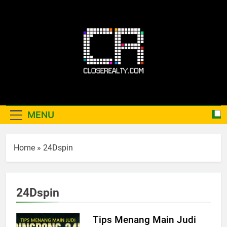
Skip
to
content
CLOSEREALTY
Daftar Situs Demo Slot Gacor, Judi
Live Casino Game Dan Dingdong
MENU
Togel Online
Home
»
24Dspin
24Dspin
Tips Menang Main Judi