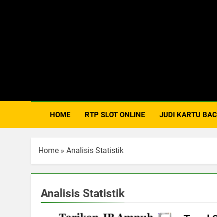
Skip
to
content
CL
Daftar Sit
HOME
RTP SLOT ONLINE
JUDI KARTU BA
Home
»
Analisis Statistik
Analisis Statistik