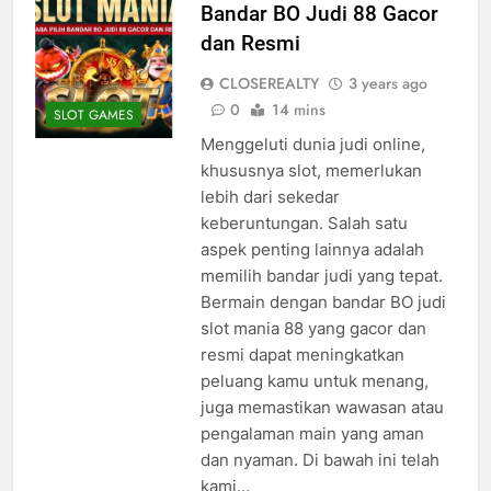
Bandar BO Judi 88 Gacor
dan Resmi
CLOSEREALTY
3 years ago
0
14 mins
SLOT GAMES
Menggeluti dunia judi online,
khususnya slot, memerlukan
lebih dari sekedar
keberuntungan. Salah satu
aspek penting lainnya adalah
memilih bandar judi yang tepat.
Bermain dengan bandar BO judi
slot mania 88 yang gacor dan
resmi dapat meningkatkan
peluang kamu untuk menang,
juga memastikan wawasan atau
pengalaman main yang aman
dan nyaman. Di bawah ini telah
kami…