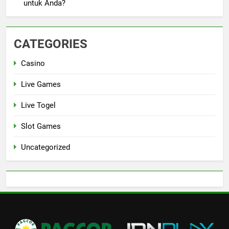
untuk Anda?
CATEGORIES
Casino
Live Games
Live Togel
Slot Games
Uncategorized