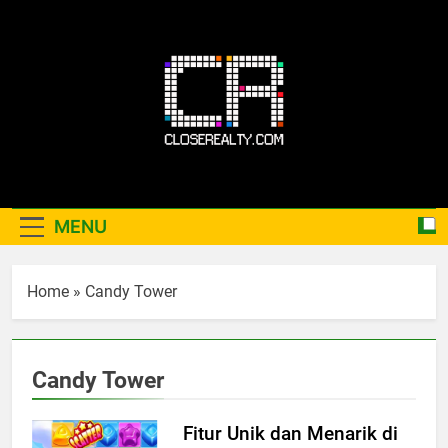
Skip
to
content
CLOSEREALTY
Daftar Situs Demo Slot Gacor, Judi
Live Casino Game Dan Dingdong
MENU
Togel Online
Home
»
Candy Tower
Candy Tower
Fitur Unik dan Menarik di