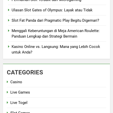
Ulasan Slot Gates of Olympus: Layak atau Tidak
Slot Fat Panda dari Pragmatic Play Begitu Digemari?
Menggali Keberuntungan di Meja American Roulette:
Panduan Lengkap dan Strategi Bermain
Kasino Online vs. Langsung: Mana yang Lebih Cocok
untuk Anda?
CATEGORIES
Casino
Live Games
Live Togel