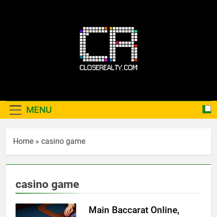
Skip
to
content
CLOSEREALTY
Daftar Situs Demo Slot Gacor, Judi
Live Casino Game Dan Dingdong
MENU
Togel Online
Home
»
casino game
casino game
Main Baccarat Online,