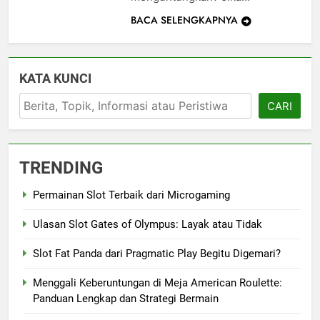
BACA SELENGKAPNYA
KATA KUNCI
CARI
TRENDING
Permainan Slot Terbaik dari Microgaming
Ulasan Slot Gates of Olympus: Layak atau Tidak
Slot Fat Panda dari Pragmatic Play Begitu Digemari?
Menggali Keberuntungan di Meja American Roulette:
Panduan Lengkap dan Strategi Bermain