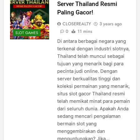
Server Thailand Resmi
Paling Gacor!
CLOSEREALTY
3 years ago
0
11 mins
SLOT GAMES
Di antara berbagai negara yang
terkenal dengan industri slotnya,
Thailand telah muncul sebagai
tujuan yang menarik bagi para
pecinta judi online. Dengan
server berkualitas tinggi dan
koleksi permainan yang menarik,
situs slot gacor Thailand resmi
telah memikat minat para pemain
dari seluruh dunia. Apakah Anda
sedang mencari pengalaman
bermain slot yang
menggembirakan dan
menguntungkan? Jika…