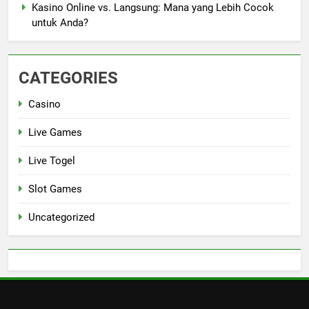
Kasino Online vs. Langsung: Mana yang Lebih Cocok
untuk Anda?
CATEGORIES
Casino
Live Games
Live Togel
Slot Games
Uncategorized