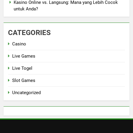
Kasino Online vs. Langsung: Mana yang Lebih Cocok
untuk Anda?
CATEGORIES
Casino
Live Games
Live Togel
Slot Games
Uncategorized