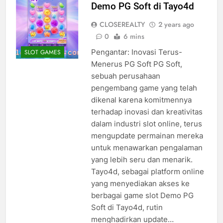
Demo PG Soft di Tayo4d
CLOSEREALTY
2 years ago
0
6 mins
Pengantar: Inovasi Terus-
SLOT GAMES
Menerus PG Soft PG Soft,
sebuah perusahaan
pengembang game yang telah
dikenal karena komitmennya
terhadap inovasi dan kreativitas
dalam industri slot online, terus
mengupdate permainan mereka
untuk menawarkan pengalaman
yang lebih seru dan menarik.
Tayo4d, sebagai platform online
yang menyediakan akses ke
berbagai game slot Demo PG
Soft di Tayo4d, rutin
menghadirkan update…