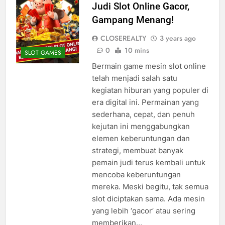
Judi Slot Online Gacor,
Gampang Menang!
CLOSEREALTY
3 years ago
0
10 mins
SLOT GAMES
Bermain game mesin slot online
telah menjadi salah satu
kegiatan hiburan yang populer di
era digital ini. Permainan yang
sederhana, cepat, dan penuh
kejutan ini menggabungkan
elemen keberuntungan dan
strategi, membuat banyak
pemain judi terus kembali untuk
mencoba keberuntungan
mereka. Meski begitu, tak semua
slot diciptakan sama. Ada mesin
yang lebih ‘gacor’ atau sering
memberikan…