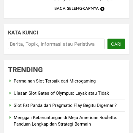
BACA SELENGKAPNYA
KATA KUNCI
CARI
TRENDING
Permainan Slot Terbaik dari Microgaming
Ulasan Slot Gates of Olympus: Layak atau Tidak
Slot Fat Panda dari Pragmatic Play Begitu Digemari?
Menggali Keberuntungan di Meja American Roulette:
Panduan Lengkap dan Strategi Bermain