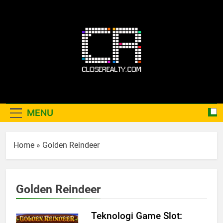
Skip
to
content
CLOSEREALTY
Daftar Situs Demo Slot Gacor, Judi
Live Casino Game Dan Dingdong
MENU
Togel Online
Home
»
Golden Reindeer
Golden Reindeer
Teknologi Game Slot: