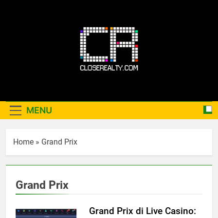
Skip
to
content
CLOSEREALTY
Daftar Situs Demo Slot Gacor, Judi
Live Casino Game Dan Dingdong
MENU
Togel Online
Home
»
Grand Prix
Grand Prix
Grand Prix di Live Casino: