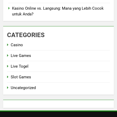
Kasino Online vs. Langsung: Mana yang Lebih Cocok
untuk Anda?
CATEGORIES
Casino
Live Games
Live Togel
Slot Games
Uncategorized