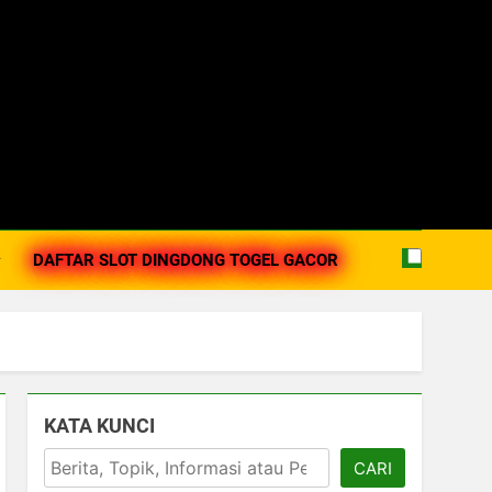
l Online
DAFTAR SLOT DINGDONG TOGEL GACOR
KATA KUNCI
CARI