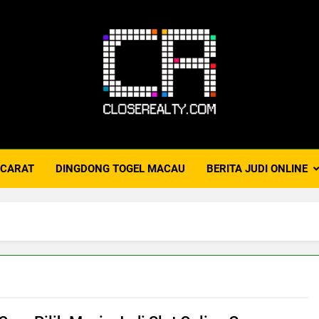
OSEREALTY
us Demo Slot Gacor, Judi Live Casino Game Dan Dingdong Toge
CCARAT
DINGDONG TOGEL MACAU
BERITA JUDI ONLINE