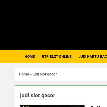
Skip
to
content
CL
Daftar Sit
HOME
RTP SLOT ONLINE
JUDI KARTU BA
Home
»
judi slot gacor
judi slot gacor