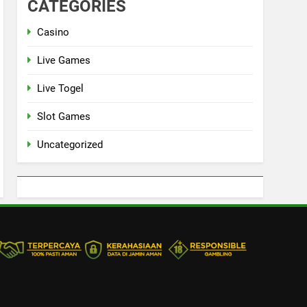
CATEGORIES
Casino
Live Games
Live Togel
Slot Games
Uncategorized