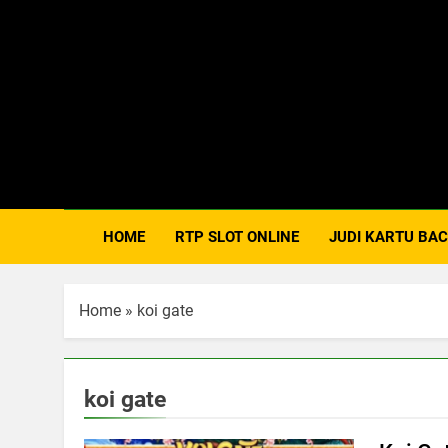
Skip
to
content
CL
Daftar Sit
HOME
RTP SLOT ONLINE
JUDI KARTU BA
Home
»
koi gate
koi gate