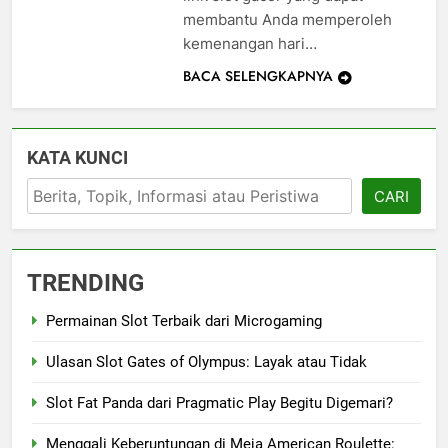
membantu Anda memperoleh
kemenangan hari…
BACA SELENGKAPNYA
KATA KUNCI
CARI
TRENDING
Permainan Slot Terbaik dari Microgaming
Ulasan Slot Gates of Olympus: Layak atau Tidak
Slot Fat Panda dari Pragmatic Play Begitu Digemari?
Menggali Keberuntungan di Meja American Roulette: