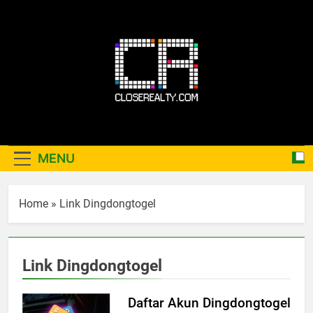
Skip
to
content
CLOSEREALTY
Daftar Situs Demo Slot Gacor, Judi
Live Casino Game Dan Dingdong
MENU
Togel Online
Home
»
Link Dingdongtogel
Link Dingdongtogel
Daftar Akun Dingdongtogel