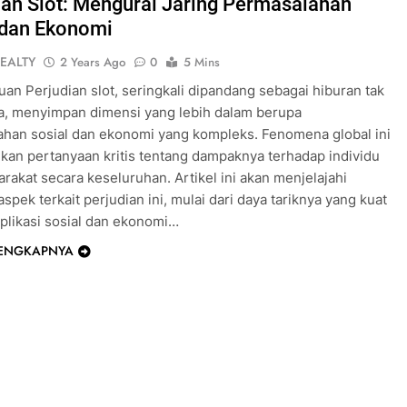
ian Slot: Mengurai Jaring Permasalahan
 dan Ekonomi
EALTY
2 Years Ago
0
5 Mins
an Perjudian slot, seringkali dipandang sebagai hiburan tak
a, menyimpan dimensi yang lebih dalam berupa
han sosial dan ekonomi yang kompleks. Fenomena global ini
an pertanyaan kritis tentang dampaknya terhadap individu
rakat secara keseluruhan. Artikel ini akan menjelajahi
aspek terkait perjudian ini, mulai dari daya tariknya yang kuat
plikasi sosial dan ekonomi…
LENGKAPNYA