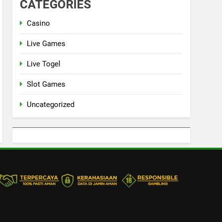
CATEGORIES
Casino
Live Games
Live Togel
Slot Games
Uncategorized