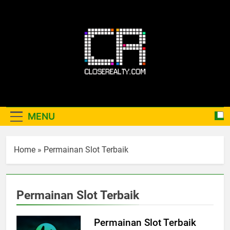
Skip
to
content
CLOSEREALTY
Daftar Situs Demo Slot Gacor, Judi
Live Casino Game Dan Dingdong
MENU
Togel Online
Home
»
Permainan Slot Terbaik
Permainan Slot Terbaik
Permainan Slot Terbaik