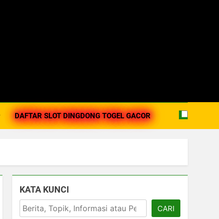
l Online
DAFTAR SLOT DINGDONG TOGEL GACOR
KATA KUNCI
CARI