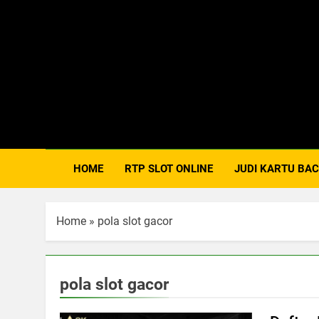
Skip
to
content
CL
Daftar Sit
HOME
RTP SLOT ONLINE
JUDI KARTU BA
Home
»
pola slot gacor
pola slot gacor