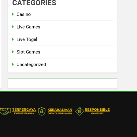
CATEGORIES
Casino
Live Games
Live Togel
Slot Games
Uncategorized