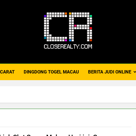
OSEREALTY
us Demo Slot Gacor, Judi Live Casino Game Dan Dingdong Toge
CCARAT
DINGDONG TOGEL MACAU
BERITA JUDI ONLINE