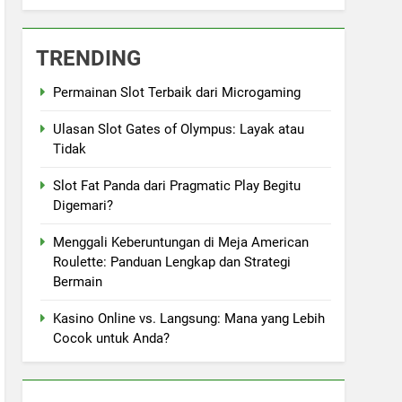
TRENDING
Permainan Slot Terbaik dari Microgaming
Ulasan Slot Gates of Olympus: Layak atau
Tidak
Slot Fat Panda dari Pragmatic Play Begitu
Digemari?
Menggali Keberuntungan di Meja American
Roulette: Panduan Lengkap dan Strategi
Bermain
Kasino Online vs. Langsung: Mana yang Lebih
Cocok untuk Anda?