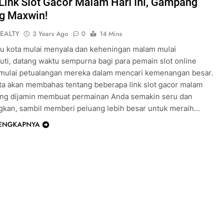
 Link Slot Gacor Malam Hari ini, Gampang
g Maxwin!
EALTY
3 Years Ago
0
14 Mins
u kota mulai menyala dan keheningan malam mulai
ti, datang waktu sempurna bagi para pemain slot online
mulai petualangan mereka dalam mencari kemenangan besar.
 kita akan membahas tentang beberapa link slot gacor malam
yang dijamin membuat permainan Anda semakin seru dan
kan, sambil memberi peluang lebih besar untuk meraih…
LENGKAPNYA