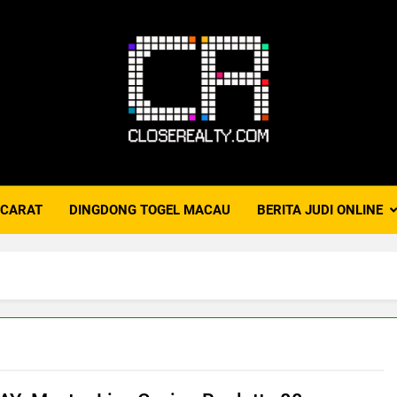
OSEREALTY
us Demo Slot Gacor, Judi Live Casino Game Dan Dingdong Toge
CCARAT
DINGDONG TOGEL MACAU
BERITA JUDI ONLINE