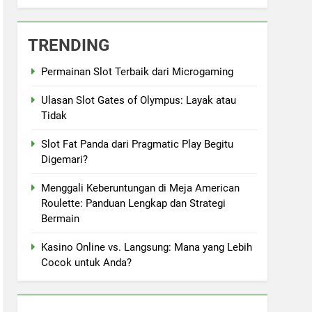
TRENDING
Permainan Slot Terbaik dari Microgaming
Ulasan Slot Gates of Olympus: Layak atau
Tidak
Slot Fat Panda dari Pragmatic Play Begitu
Digemari?
Menggali Keberuntungan di Meja American
Roulette: Panduan Lengkap dan Strategi
Bermain
Kasino Online vs. Langsung: Mana yang Lebih
Cocok untuk Anda?