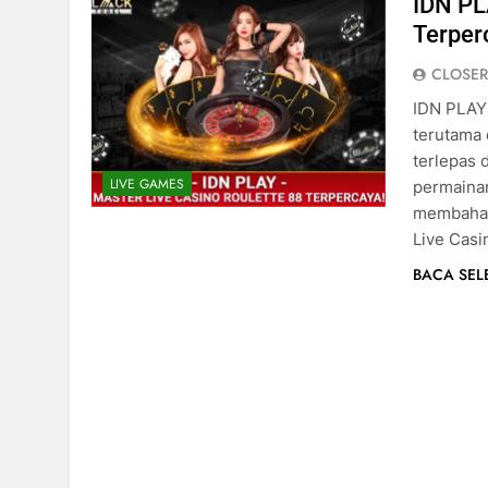
IDN PL
Terper
CLOSER
IDN PLAY 
terutama 
terlepas 
LIVE GAMES
permainan
membahas
Live Casi
BACA SE