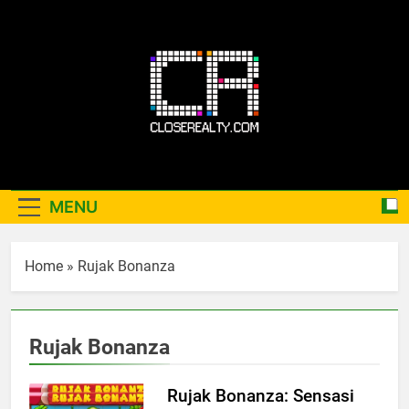
Skip
to
content
CLOSEREALTY
Daftar Situs Demo Slot Gacor, Judi
Live Casino Game Dan Dingdong
MENU
Togel Online
Home
»
Rujak Bonanza
Rujak Bonanza
Rujak Bonanza: Sensasi