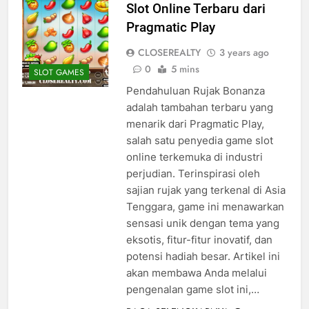
Slot Online Terbaru dari
Pragmatic Play
CLOSEREALTY
3 years ago
0
5 mins
SLOT GAMES
Pendahuluan Rujak Bonanza
adalah tambahan terbaru yang
menarik dari Pragmatic Play,
salah satu penyedia game slot
online terkemuka di industri
perjudian. Terinspirasi oleh
sajian rujak yang terkenal di Asia
Tenggara, game ini menawarkan
sensasi unik dengan tema yang
eksotis, fitur-fitur inovatif, dan
potensi hadiah besar. Artikel ini
akan membawa Anda melalui
pengenalan game slot ini,…