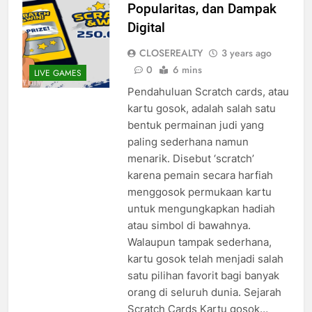
Popularitas, dan Dampak
Digital
CLOSEREALTY
3 years ago
0
6 mins
LIVE GAMES
Pendahuluan Scratch cards, atau
kartu gosok, adalah salah satu
bentuk permainan judi yang
paling sederhana namun
menarik. Disebut ‘scratch’
karena pemain secara harfiah
menggosok permukaan kartu
untuk mengungkapkan hadiah
atau simbol di bawahnya.
Walaupun tampak sederhana,
kartu gosok telah menjadi salah
satu pilihan favorit bagi banyak
orang di seluruh dunia. Sejarah
Scratch Cards Kartu gosok…