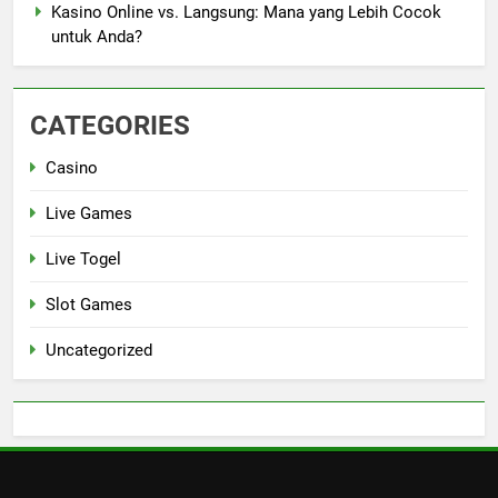
Kasino Online vs. Langsung: Mana yang Lebih Cocok
untuk Anda?
CATEGORIES
Casino
Live Games
Live Togel
Slot Games
Uncategorized