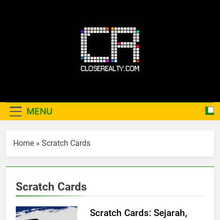
Skip
to
content
CLOSEREALTY
Daftar Situs Demo Slot Gacor, Judi
Live Casino Game Dan Dingdong
MENU
Togel Online
Home
»
Scratch Cards
Scratch Cards
Scratch Cards: Sejarah,