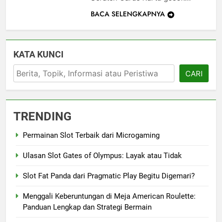
BACA SELENGKAPNYA
KATA KUNCI
CARI
TRENDING
Permainan Slot Terbaik dari Microgaming
Ulasan Slot Gates of Olympus: Layak atau Tidak
Slot Fat Panda dari Pragmatic Play Begitu Digemari?
Menggali Keberuntungan di Meja American Roulette:
Panduan Lengkap dan Strategi Bermain