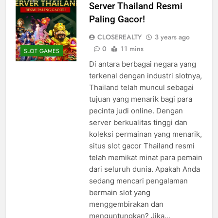
Server Thailand Resmi
Paling Gacor!
CLOSEREALTY
3 years ago
0
11 mins
SLOT GAMES
Di antara berbagai negara yang
terkenal dengan industri slotnya,
Thailand telah muncul sebagai
tujuan yang menarik bagi para
pecinta judi online. Dengan
server berkualitas tinggi dan
koleksi permainan yang menarik,
situs slot gacor Thailand resmi
telah memikat minat para pemain
dari seluruh dunia. Apakah Anda
sedang mencari pengalaman
bermain slot yang
menggembirakan dan
menguntungkan? Jika…