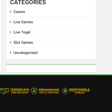
CATEGORIES
Casino
Live Games
Live Togel
Slot Games
Uncategorized