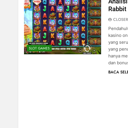
Analis
Rabbit
CLOSER
Pendahulu
kasino o
yang seru
SLOT GAMES
yang penu
hanya men
dan bonu
BACA SE