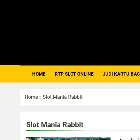
Skip
to
content
CL
Daftar Sit
HOME
RTP SLOT ONLINE
JUDI KARTU BA
Home
»
Slot Mania Rabbit
Slot Mania Rabbit