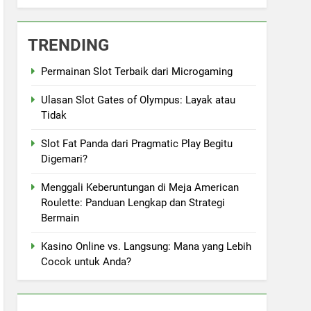
TRENDING
Permainan Slot Terbaik dari Microgaming
Ulasan Slot Gates of Olympus: Layak atau
Tidak
Slot Fat Panda dari Pragmatic Play Begitu
Digemari?
Menggali Keberuntungan di Meja American
Roulette: Panduan Lengkap dan Strategi
Bermain
Kasino Online vs. Langsung: Mana yang Lebih
Cocok untuk Anda?