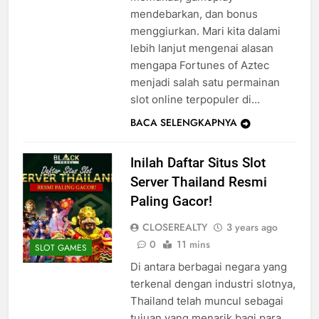
mendebarkan, dan bonus
menggiurkan. Mari kita dalami
lebih lanjut mengenai alasan
mengapa Fortunes of Aztec
menjadi salah satu permainan
slot online terpopuler di…
BACA SELENGKAPNYA
Inilah Daftar Situs Slot
Server Thailand Resmi
Paling Gacor!
CLOSEREALTY
3 years ago
0
11 mins
SLOT GAMES
Di antara berbagai negara yang
terkenal dengan industri slotnya,
Thailand telah muncul sebagai
tujuan yang menarik bagi para