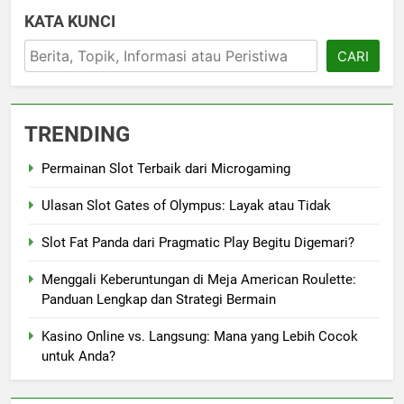
KATA KUNCI
CARI
TRENDING
Permainan Slot Terbaik dari Microgaming
Ulasan Slot Gates of Olympus: Layak atau Tidak
Slot Fat Panda dari Pragmatic Play Begitu Digemari?
Menggali Keberuntungan di Meja American Roulette:
Panduan Lengkap dan Strategi Bermain
Kasino Online vs. Langsung: Mana yang Lebih Cocok
untuk Anda?