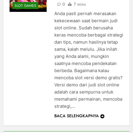
0
7 mins
SLOT GAMES
Anda pasti pernah merasakan
kekecewaan saat bermain judi
slot online. Sudah berusaha
keras mencoba berbagai strategi
dan tips, namun hasilnya tetap
sama, kalah melulu. Jika inilah
yang Anda alami, mungkin
saatnya mencoba pendekatan
berbeda. Bagaimana kalau
mencoba slot versi demo gratis?
Versi demo dari judi slot online
adalah cara sempurna untuk
memahami permainan, mencoba
strategi,…
BACA SELENGKAPNYA