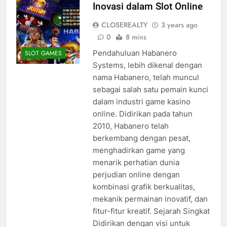
Inovasi dalam Slot Online
CLOSEREALTY
3 years ago
0
8 mins
Pendahuluan Habanero
SLOT GAMES
Systems, lebih dikenal dengan
nama Habanero, telah muncul
sebagai salah satu pemain kunci
dalam industri game kasino
online. Didirikan pada tahun
2010, Habanero telah
berkembang dengan pesat,
menghadirkan game yang
menarik perhatian dunia
perjudian online dengan
kombinasi grafik berkualitas,
mekanik permainan inovatif, dan
fitur-fitur kreatif. Sejarah Singkat
Didirikan dengan visi untuk