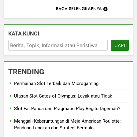
BACA SELENGKAPNYA
KATA KUNCI
CARI
TRENDING
Permainan Slot Terbaik dari Microgaming
Ulasan Slot Gates of Olympus: Layak atau Tidak
Slot Fat Panda dari Pragmatic Play Begitu Digemari?
Menggali Keberuntungan di Meja American Roulette:
Panduan Lengkap dan Strategi Bermain