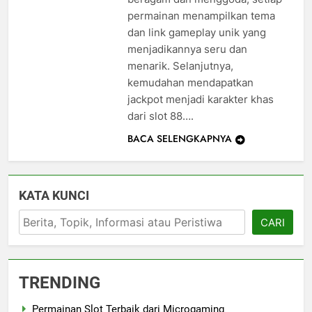
permainan menampilkan tema
dan link gameplay unik yang
menjadikannya seru dan
menarik. Selanjutnya,
kemudahan mendapatkan
jackpot menjadi karakter khas
dari slot 88….
BACA SELENGKAPNYA
KATA KUNCI
CARI
TRENDING
Permainan Slot Terbaik dari Microgaming