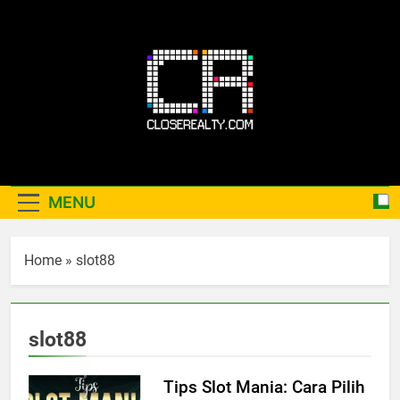
Skip
to
content
CLOSEREALTY
Daftar Situs Demo Slot Gacor, Judi
Live Casino Game Dan Dingdong
MENU
Togel Online
Home
»
slot88
slot88
Tips Slot Mania: Cara Pilih