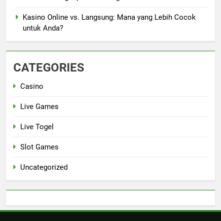
Kasino Online vs. Langsung: Mana yang Lebih Cocok
untuk Anda?
CATEGORIES
Casino
Live Games
Live Togel
Slot Games
Uncategorized