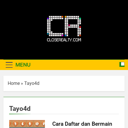
Skip
to
content
CLOSEREALTY
Daftar Situs Demo Slot Gacor, Judi
Live Casino Game Dan Dingdong
MENU
Togel Online
Home
»
Tayo4d
Tayo4d
Cara Daftar dan Bermain