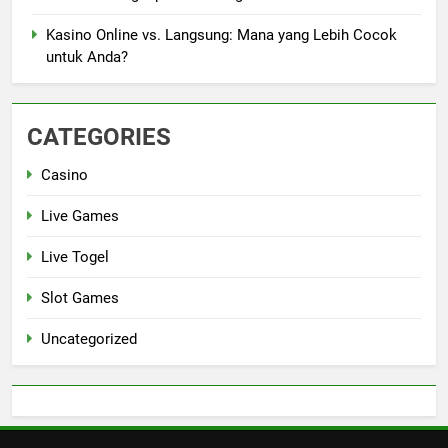
Kasino Online vs. Langsung: Mana yang Lebih Cocok
untuk Anda?
CATEGORIES
Casino
Live Games
Live Togel
Slot Games
Uncategorized