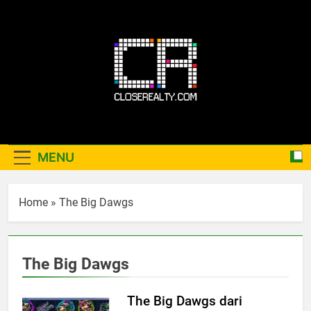
Skip
to
content
CLOSEREALTY
Daftar Situs Demo Slot Gacor, Judi
Live Casino Game Dan Dingdong
MENU
Togel Online
Home
»
The Big Dawgs
The Big Dawgs
The Big Dawgs dari