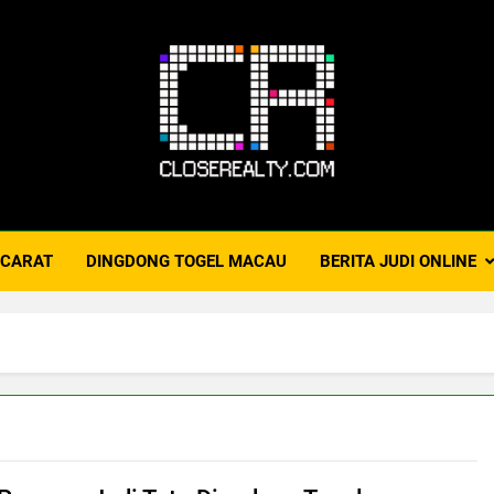
OSEREALTY
us Demo Slot Gacor, Judi Live Casino Game Dan Dingdong Toge
CCARAT
DINGDONG TOGEL MACAU
BERITA JUDI ONLINE