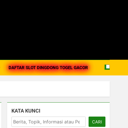
l Online
DAFTAR SLOT DINGDONG TOGEL GACOR
KATA KUNCI
CARI