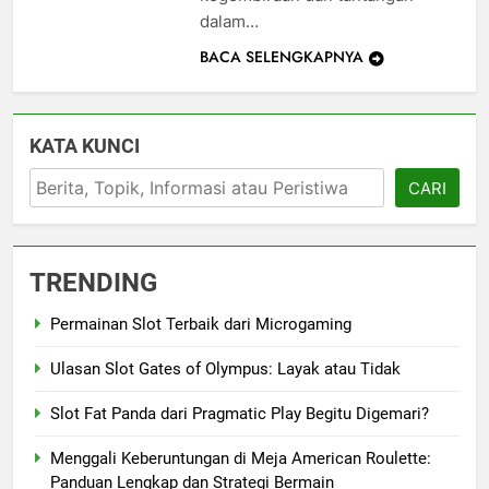
dalam…
BACA SELENGKAPNYA
KATA KUNCI
CARI
TRENDING
Permainan Slot Terbaik dari Microgaming
Ulasan Slot Gates of Olympus: Layak atau Tidak
Slot Fat Panda dari Pragmatic Play Begitu Digemari?
Menggali Keberuntungan di Meja American Roulette:
Panduan Lengkap dan Strategi Bermain