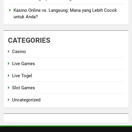
Kasino Online vs. Langsung: Mana yang Lebih Cocok
untuk Anda?
CATEGORIES
Casino
Live Games
Live Togel
Slot Games
Uncategorized