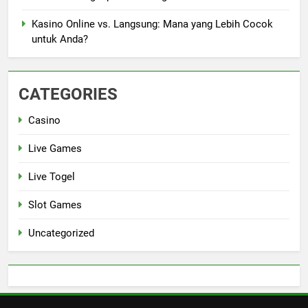
Kasino Online vs. Langsung: Mana yang Lebih Cocok
untuk Anda?
CATEGORIES
Casino
Live Games
Live Togel
Slot Games
Uncategorized