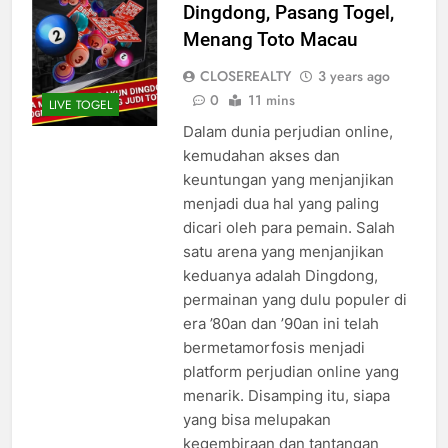
Dingdong, Pasang Togel,
Menang Toto Macau
CLOSEREALTY
3 years ago
0
11 mins
LIVE TOGEL
Dalam dunia perjudian online,
kemudahan akses dan
keuntungan yang menjanjikan
menjadi dua hal yang paling
dicari oleh para pemain. Salah
satu arena yang menjanjikan
keduanya adalah Dingdong,
permainan yang dulu populer di
era ’80an dan ’90an ini telah
bermetamorfosis menjadi
platform perjudian online yang
menarik. Disamping itu, siapa
yang bisa melupakan
kegembiraan dan tantangan