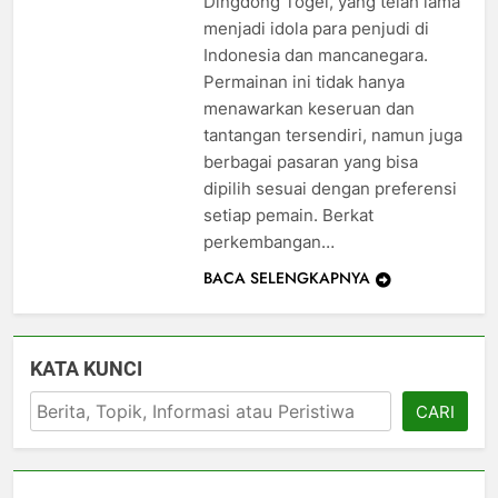
Dingdong Togel, yang telah lama
menjadi idola para penjudi di
Indonesia dan mancanegara.
Permainan ini tidak hanya
menawarkan keseruan dan
tantangan tersendiri, namun juga
berbagai pasaran yang bisa
dipilih sesuai dengan preferensi
setiap pemain. Berkat
perkembangan…
BACA SELENGKAPNYA
KATA KUNCI
CARI