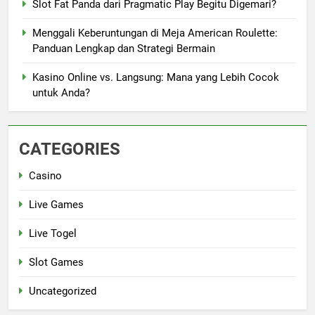
Slot Fat Panda dari Pragmatic Play Begitu Digemari?
Menggali Keberuntungan di Meja American Roulette:
Panduan Lengkap dan Strategi Bermain
Kasino Online vs. Langsung: Mana yang Lebih Cocok
untuk Anda?
CATEGORIES
Casino
Live Games
Live Togel
Slot Games
Uncategorized