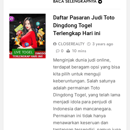
BACA SELENGKAPNYA
Daftar Pasaran Judi Toto
Dingdong Togel
Terlengkap Hari ini
CLOSEREALTY
3 years ago
0
10 mins
LIVE TOGEL
Menginjak dunia judi online,
terdapat beragam opsi yang bisa
kita pilih untuk menguji
keberuntungan. Salah satunya
adalah permainan Toto
Dingdong Togel, yang telah lama
menjadi idola para penjudi di
Indonesia dan mancanegara.
Permainan ini tidak hanya
menawarkan keseruan dan
tantangan tersendiri, namun juga