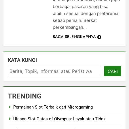
berbagai pasaran yang bisa
dipilih sesuai dengan preferensi
setiap pemain. Berkat
perkembangan…
BACA SELENGKAPNYA
KATA KUNCI
CARI
TRENDING
Permainan Slot Terbaik dari Microgaming
Ulasan Slot Gates of Olympus: Layak atau Tidak