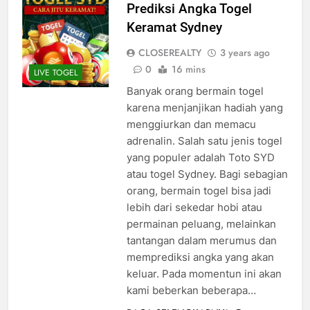
Prediksi Angka Togel
Keramat Sydney
CLOSEREALTY
3 years ago
0
16 mins
LIVE TOGEL
Banyak orang bermain togel
karena menjanjikan hadiah yang
menggiurkan dan memacu
adrenalin. Salah satu jenis togel
yang populer adalah Toto SYD
atau togel Sydney. Bagi sebagian
orang, bermain togel bisa jadi
lebih dari sekedar hobi atau
permainan peluang, melainkan
tantangan dalam merumus dan
memprediksi angka yang akan
keluar. Pada momentun ini akan
kami beberkan beberapa…