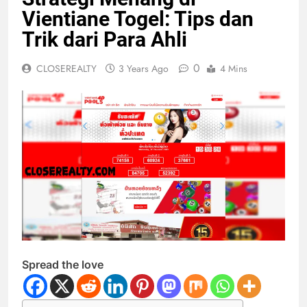
Vientiane Togel: Tips dan
Trik dari Para Ahli
0
CLOSEREALTY
3 Years Ago
4 Mins
Spread the love