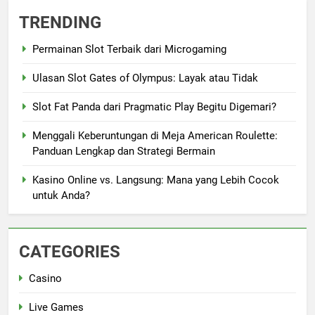
TRENDING
Permainan Slot Terbaik dari Microgaming
Ulasan Slot Gates of Olympus: Layak atau Tidak
Slot Fat Panda dari Pragmatic Play Begitu Digemari?
Menggali Keberuntungan di Meja American Roulette:
Panduan Lengkap dan Strategi Bermain
Kasino Online vs. Langsung: Mana yang Lebih Cocok
untuk Anda?
CATEGORIES
Casino
Live Games