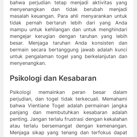
bahwa perjudian tetap menjadi aktivitas yang
menyenangkan dan tidak berubah menjadi
masalah keuangan. Para ahli menyarankan untuk
tidak pernah bertaruh lebih dari yang Anda
mampu untuk kehilangan dan untuk menghindari
mengejar kerugian dengan taruhan yang lebih
besar. Menjaga taruhan Anda konsisten dan
bermain secara bertanggung jawab adalah kunci
untuk pengalaman togel yang berkelanjutan dan
menyenangkan.
Psikologi dan Kesabaran
Psikologi memainkan peran besar dalam
perjudian, dan togel tidak terkecuali. Memahami
bahwa Vientiane Togel adalah permainan jangka
panjang dan membutuhkan kesabaran adalah
penting. Jangan terlalu frustrasi dengan kekalahan
atau terlalu bersemangat dengan kemenangan.
Menjaga sikap yang tenang dan terfokus dapat