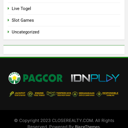
Live Togel
Slot Games
Uncategorized
© Copyright 2023 CLOSEREALTY.COM. All Rights
Reserved. Powered By
.
BlazeThemes