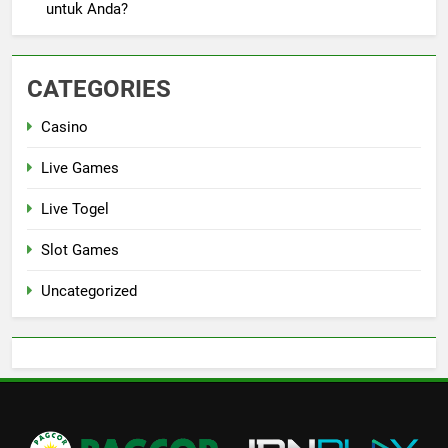
untuk Anda?
CATEGORIES
Casino
Live Games
Live Togel
Slot Games
Uncategorized