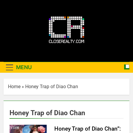
Skip
to
content
CLOSEREALTY
Daftar Situs Demo Slot Gacor, Judi
Live Casino Game Dan Dingdong
MENU
Togel Online
Home
»
Honey Trap of Diao Chan
Honey Trap of Diao Chan
Honey Trap of Diao Chan”: