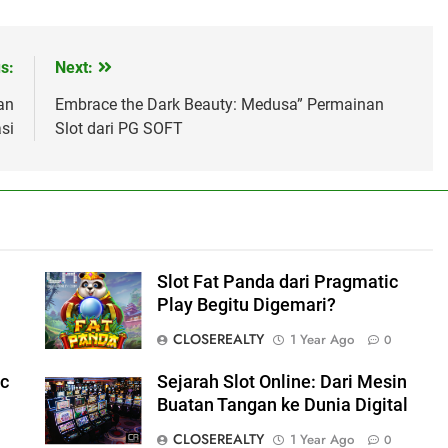
s:
Next:
an
Embrace the Dark Beauty: Medusa” Permainan
si
Slot dari PG SOFT
Slot Fat Panda dari Pragmatic
Play Begitu Digemari?
CLOSEREALTY
1 Year Ago
0
c
Sejarah Slot Online: Dari Mesin
Buatan Tangan ke Dunia Digital
CLOSEREALTY
1 Year Ago
0