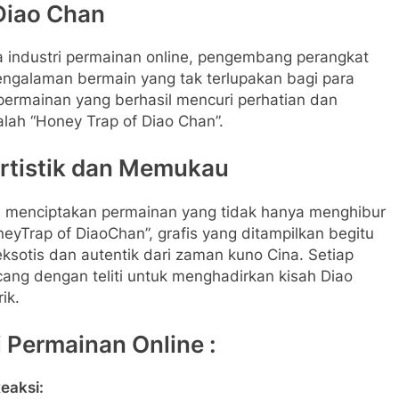
Diao Chan
 industri permainan online, pengembang perangkat
engalaman bermain yang tak terlupakan bagi para
 permainan yang berhasil mencuri perhatian dan
lah “Honey Trap of Diao Chan”.
Artistik dan Memukau
m menciptakan permainan yang tidak hanya menghibur
eyTrap of DiaoChan”, grafis yang ditampilkan begitu
ksotis dan autentik dari zaman kuno Cina. Setiap
cang dengan teliti untuk menghadirkan kisah Diao
ik.
 Permainan Online :
eaksi: