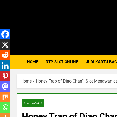
Skip
to
content
CL
Daftar Sit
HOME
RTP SLOT ONLINE
JUDI KARTU BA
Home
»
Honey Trap of Diao Chan”: Slot Menawan d
SLOT GAMES
Honey Trap of Diao Cha