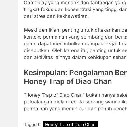
Gameplay yang menarik dan tantangan yang 
tingkat fokus dan konsentrasi yang tinggi d
dari stres dan kekhawatiran.
Meski demikian, penting untuk ditekankan b
konteks permainan yang seimbang dan bert
game dapat menimbulkan dampak negatif dan
disebutkan. Oleh karena itu, penting untuk
dan aktivitas lainnya dalam kehidupan sehari
Kesimpulan: Pengalaman Ber
Honey Trap of Diao Chan
“Honey Trap of Diao Chan” bukan hanya seke
petualangan melalui cerita seorang wanita ik
permainan yang menghibur dan penuh peng
Tagged:
Honey Trap of Diao Chan