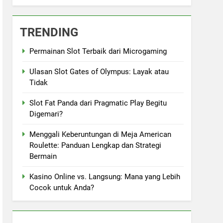
TRENDING
Permainan Slot Terbaik dari Microgaming
Ulasan Slot Gates of Olympus: Layak atau
Tidak
Slot Fat Panda dari Pragmatic Play Begitu
Digemari?
Menggali Keberuntungan di Meja American
Roulette: Panduan Lengkap dan Strategi
Bermain
Kasino Online vs. Langsung: Mana yang Lebih
Cocok untuk Anda?