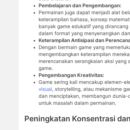
Pembelajaran dan Pengembangan:
Permainan juga dapat menjadi alat bela
keterampilan bahasa, konsep matemat
banyak game edukatif yang dirancang
dalam format yang menyenangkan dan i
Keterampilan Antisipasi dan Perencan
Dengan bermain game yang memerlukan
mengembangkan keterampilan mereka 
merencanakan serangkaian aksi yang 
game.
Pengembangan Kreativitas:
Game sering kali mencakup elemen-ele
visual
, storytelling, atau mekanisme g
dan menciptakan, membangun dunia-dun
untuk masalah dalam permainan.
Peningkatan Konsentrasi dan