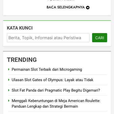
BACA SELENGKAPNYA
KATA KUNCI
CARI
TRENDING
Permainan Slot Terbaik dari Microgaming
Ulasan Slot Gates of Olympus: Layak atau Tidak
Slot Fat Panda dari Pragmatic Play Begitu Digemari?
Menggali Keberuntungan di Meja American Roulette:
Panduan Lengkap dan Strategi Bermain