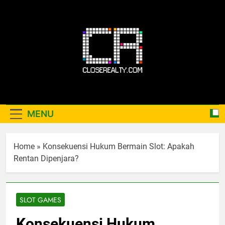
Skip
to
content
CLOSEREALTY
Daftar Situs Demo Slot Gacor, Judi
Live Casino Game Dan Dingdong
MENU
Togel Online
Home
»
Konsekuensi Hukum Bermain Slot: Apakah
Rentan Dipenjara?
SLOT GAMES
Konsekuensi Hukum