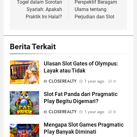
navigation
Togel dalam Sorotan
Perspektif Beragam
Syariah: Apakah
Ulama tentang
Praktik Ini Halal?
Perjudian dan Slot
Berita Terkait
Ulasan Slot Gates of Olympus:
Layak atau Tidak
CLOSEREALTY
1 year ago
0
Slot Fat Panda dari Pragmatic
Play Begitu Digemari?
CLOSEREALTY
1 year ago
0
Mengapa Slot Games Pragmatic
Play Banyak Diminati