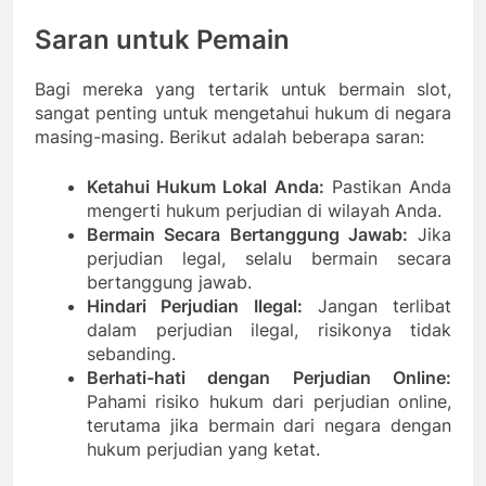
Saran untuk Pemain
Bagi mereka yang tertarik untuk bermain slot,
sangat penting untuk mengetahui hukum di negara
masing-masing. Berikut adalah beberapa saran:
Ketahui Hukum Lokal Anda:
Pastikan Anda
mengerti hukum perjudian di wilayah Anda.
Bermain Secara Bertanggung Jawab:
Jika
perjudian legal, selalu bermain secara
bertanggung jawab.
Hindari Perjudian Ilegal:
Jangan terlibat
dalam perjudian ilegal, risikonya tidak
sebanding.
Berhati-hati dengan Perjudian Online:
Pahami risiko hukum dari perjudian online,
terutama jika bermain dari negara dengan
hukum perjudian yang ketat.