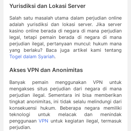
Yurisdiksi dan Lokasi Server
Salah satu masalah utama dalam perjudian online
adalah yurisdiksi dan lokasi server. Jika server
kasino online berada di negara di mana perjudian
legal, tetapi pemain berada di negara di mana
perjudian ilegal, pertanyaan muncul: hukum mana
yang berlaku? Baca juga artikel kami tentang
Togel dalam Syariah
.
Akses VPN dan Anonimitas
Banyak pemain menggunakan VPN untuk
mengakses situs perjudian dari negara di mana
perjudian ilegal. Sementara ini bisa memberikan
tingkat anonimitas, ini tidak selalu melindungi dari
konsekuensi hukum. Beberapa negara memiliki
teknologi untuk melacak dan menindak
penggunaan
VPN
untuk kegiatan ilegal, termasuk
perjudian.