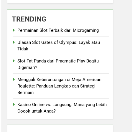
TRENDING
Permainan Slot Terbaik dari Microgaming
Ulasan Slot Gates of Olympus: Layak atau
Tidak
Slot Fat Panda dari Pragmatic Play Begitu
Digemari?
Menggali Keberuntungan di Meja American
Roulette: Panduan Lengkap dan Strategi
Bermain
Kasino Online vs. Langsung: Mana yang Lebih
Cocok untuk Anda?