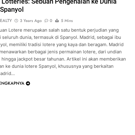
 Lotteries: Sebuah Pengenalan ke Dunia
 Spanyol
EALTY
3 Years Ago
0
5 Mins
an Lotere merupakan salah satu bentuk perjudian yang
i seluruh dunia, termasuk di Spanyol. Madrid, sebagai ibu
yol, memiliki tradisi lotere yang kaya dan beragam. Madrid
 menawarkan berbagai jenis permainan lotere, dari undian
hingga jackpot besar tahunan. Artikel ini akan memberikan
n ke dunia lotere Spanyol, khususnya yang berkaitan
adrid…
LENGKAPNYA