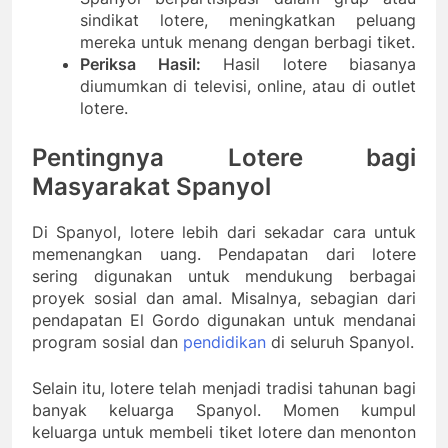
sindikat lotere, meningkatkan peluang
mereka untuk menang dengan berbagi tiket.
Periksa Hasil:
Hasil lotere biasanya
diumumkan di televisi, online, atau di outlet
lotere.
Pentingnya Lotere bagi
Masyarakat Spanyol
Di Spanyol, lotere lebih dari sekadar cara untuk
memenangkan uang. Pendapatan dari lotere
sering digunakan untuk mendukung berbagai
proyek sosial dan amal. Misalnya, sebagian dari
pendapatan El Gordo digunakan untuk mendanai
program sosial dan
pendidikan
di seluruh Spanyol.
Selain itu, lotere telah menjadi tradisi tahunan bagi
banyak keluarga Spanyol. Momen kumpul
keluarga untuk membeli tiket lotere dan menonton