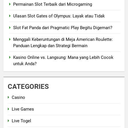
Permainan Slot Terbaik dari Microgaming
Ulasan Slot Gates of Olympus: Layak atau Tidak
Slot Fat Panda dari Pragmatic Play Begitu Digemari?
Menggali Keberuntungan di Meja American Roulette:
Panduan Lengkap dan Strategi Bermain
Kasino Online vs. Langsung: Mana yang Lebih Cocok
untuk Anda?
CATEGORIES
Casino
Live Games
Live Togel