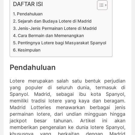
DAFTAR ISI
Pendahuluan
Sejarah dan Budaya Lotere di Madrid
Jenis-Jenis Permainan Lotere di Madrid
Cara Bermain dan Memenangkan
Pentingnya Lotere bagi Masyarakat Spanyol
Kesimpulan
Pendahuluan
Lotere merupakan salah satu bentuk perjudian
yang populer di seluruh dunia, termasuk di
Spanyol. Madrid, sebagai ibu kota Spanyol,
memiliki tradisi lotere yang kaya dan beragam.
Madrid Lotteries menawarkan berbagai jenis
permainan lotere, dari undian mingguan hingga
jackpot besar tahunan. Artikel ini akan
memberikan pengenalan ke dunia lotere Spanyol,
khususnya yang berkaitan dengan Madrid