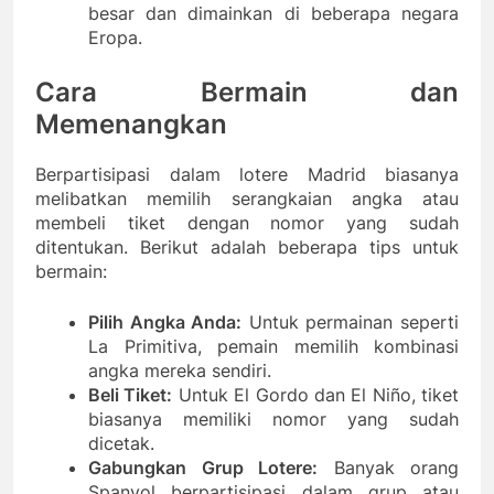
besar dan dimainkan di beberapa negara
Eropa.
Cara Bermain dan
Memenangkan
Berpartisipasi dalam lotere Madrid biasanya
melibatkan memilih serangkaian angka atau
membeli tiket dengan nomor yang sudah
ditentukan. Berikut adalah beberapa tips untuk
bermain:
Pilih Angka Anda:
Untuk permainan seperti
La Primitiva, pemain memilih kombinasi
angka mereka sendiri.
Beli Tiket:
Untuk El Gordo dan El Niño, tiket
biasanya memiliki nomor yang sudah
dicetak.
Gabungkan Grup Lotere:
Banyak orang
Spanyol berpartisipasi dalam grup atau