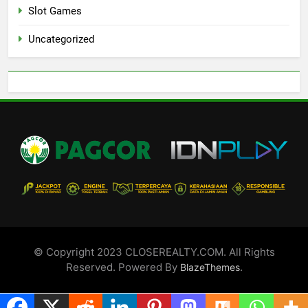
Slot Games
Uncategorized
© Copyright 2023 CLOSEREALTY.COM. All Rights
Reserved. Powered By
.
BlazeThemes