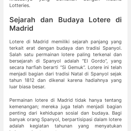
Lotteries.
Sejarah dan Budaya Lotere di
Madrid
Lotere di Madrid memiliki sejarah panjang yang
terkait erat dengan budaya dan tradisi Spanyol.
Salah satu permainan lotere paling terkenal dan
bersejarah di Spanyol adalah “El Gordo”, yang
secara harfiah berarti “Si Gemuk”. Lotere ini telah
menjadi bagian dari tradisi Natal di Spanyol sejak
tahun 1812 dan dikenal karena hadiahnya yang
luar biasa besar.
Permainan lotere di Madrid tidak hanya tentang
kemenangan; mereka juga telah menjadi bagian
penting dari kehidupan sosial dan budaya. Bagi
banyak orang Spanyol, berpartisipasi dalam lotere
adalah kegiatan tahunan yang menyatukan