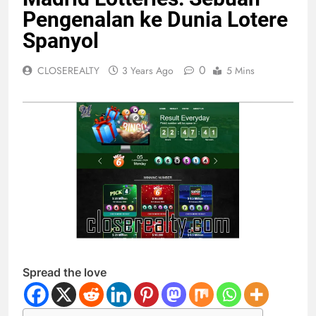
Pengenalan ke Dunia Lotere
Spanyol
0
CLOSEREALTY
3 Years Ago
5 Mins
Spread the love