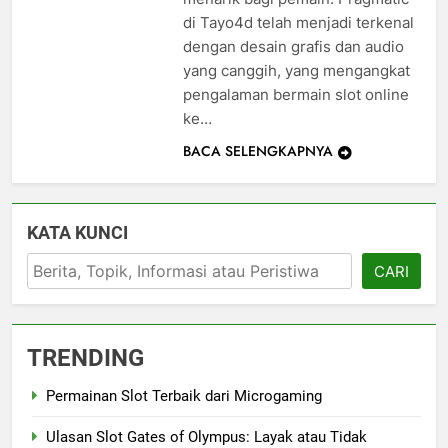
di Tayo4d telah menjadi terkenal
dengan desain grafis dan audio
yang canggih, yang mengangkat
pengalaman bermain slot online
ke…
BACA SELENGKAPNYA
KATA KUNCI
CARI
TRENDING
Permainan Slot Terbaik dari Microgaming
Ulasan Slot Gates of Olympus: Layak atau Tidak