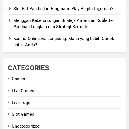
Slot Fat Panda dari Pragmatic Play Begitu Digemari?
Menggali Keberuntungan di Meja American Roulette:
Panduan Lengkap dan Strategi Bermain
Kasino Online vs. Langsung: Mana yang Lebih Cocok
untuk Anda?
CATEGORIES
Casino
Live Games
Live Togel
Slot Games
Uncategorized