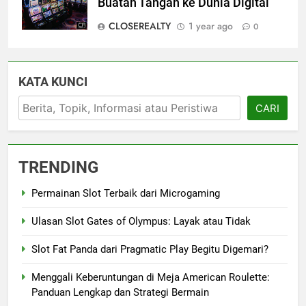
Buatan Tangan ke Dunia Digital
CLOSEREALTY
1 year ago
0
KATA KUNCI
CARI
TRENDING
Permainan Slot Terbaik dari Microgaming
Ulasan Slot Gates of Olympus: Layak atau Tidak
Slot Fat Panda dari Pragmatic Play Begitu Digemari?
Menggali Keberuntungan di Meja American Roulette:
Panduan Lengkap dan Strategi Bermain