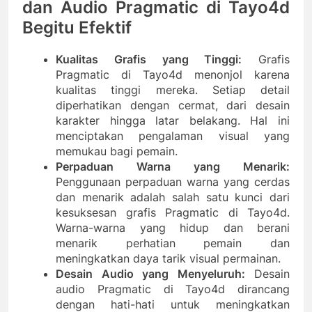
dan Audio Pragmatic di Tayo4d
Begitu Efektif
Kualitas Grafis yang Tinggi:
Grafis
Pragmatic di Tayo4d menonjol karena
kualitas tinggi mereka. Setiap detail
diperhatikan dengan cermat, dari desain
karakter hingga latar belakang. Hal ini
menciptakan pengalaman visual yang
memukau bagi pemain.
Perpaduan Warna yang Menarik:
Penggunaan perpaduan warna yang cerdas
dan menarik adalah salah satu kunci dari
kesuksesan grafis Pragmatic di Tayo4d.
Warna-warna yang hidup dan berani
menarik perhatian pemain dan
meningkatkan daya tarik visual permainan.
Desain Audio yang Menyeluruh:
Desain
audio Pragmatic di Tayo4d dirancang
dengan hati-hati untuk meningkatkan