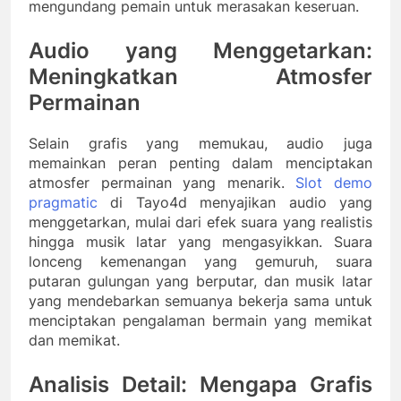
mengundang pemain untuk merasakan keseruan.
Audio yang Menggetarkan:
Meningkatkan Atmosfer
Permainan
Selain grafis yang memukau, audio juga
memainkan peran penting dalam menciptakan
atmosfer permainan yang menarik.
Slot demo
pragmatic
di Tayo4d menyajikan audio yang
menggetarkan, mulai dari efek suara yang realistis
hingga musik latar yang mengasyikkan. Suara
lonceng kemenangan yang gemuruh, suara
putaran gulungan yang berputar, dan musik latar
yang mendebarkan semuanya bekerja sama untuk
menciptakan pengalaman bermain yang memikat
dan memikat.
Analisis Detail: Mengapa Grafis