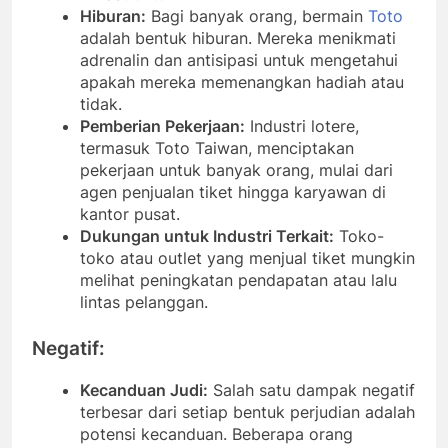
Hiburan:
Bagi banyak orang, bermain
Toto
adalah bentuk hiburan. Mereka menikmati
adrenalin dan antisipasi untuk mengetahui
apakah mereka memenangkan hadiah atau
tidak.
Pemberian Pekerjaan:
Industri lotere,
termasuk Toto Taiwan, menciptakan
pekerjaan untuk banyak orang, mulai dari
agen penjualan tiket hingga karyawan di
kantor pusat.
Dukungan untuk Industri Terkait:
Toko-
toko atau outlet yang menjual tiket mungkin
melihat peningkatan pendapatan atau lalu
lintas pelanggan.
Negatif:
Kecanduan Judi:
Salah satu dampak negatif
terbesar dari setiap bentuk perjudian adalah
potensi kecanduan. Beberapa orang