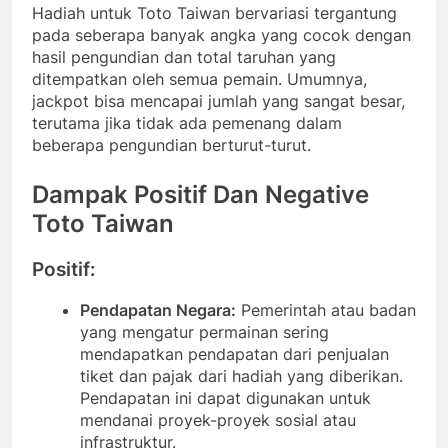
Hadiah untuk Toto Taiwan bervariasi tergantung
pada seberapa banyak angka yang cocok dengan
hasil pengundian dan total taruhan yang
ditempatkan oleh semua pemain. Umumnya,
jackpot bisa mencapai jumlah yang sangat besar,
terutama jika tidak ada pemenang dalam
beberapa pengundian berturut-turut.
Dampak Positif Dan Negative
Toto Taiwan
Positif:
Pendapatan Negara:
Pemerintah atau badan
yang mengatur permainan sering
mendapatkan pendapatan dari penjualan
tiket dan pajak dari hadiah yang diberikan.
Pendapatan ini dapat digunakan untuk
mendanai proyek-proyek sosial atau
infrastruktur.