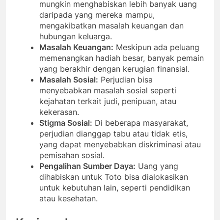
mungkin menghabiskan lebih banyak uang
daripada yang mereka mampu,
mengakibatkan masalah keuangan dan
hubungan keluarga.
Masalah Keuangan:
Meskipun ada peluang
memenangkan hadiah besar, banyak pemain
yang berakhir dengan kerugian finansial.
Masalah Sosial:
Perjudian bisa
menyebabkan masalah sosial seperti
kejahatan terkait judi, penipuan, atau
kekerasan.
Stigma Sosial:
Di beberapa masyarakat,
perjudian dianggap tabu atau tidak etis,
yang dapat menyebabkan diskriminasi atau
pemisahan sosial.
Pengalihan Sumber Daya:
Uang yang
dihabiskan untuk Toto bisa dialokasikan
untuk kebutuhan lain, seperti pendidikan
atau kesehatan.